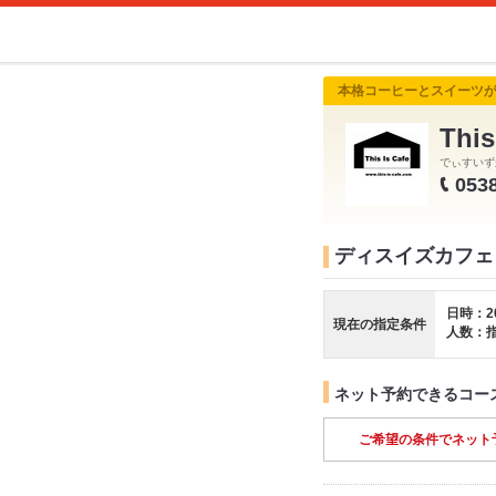
本格コーヒーとスイーツ
Thi
でぃすいず
053
ディスイズカフェ Th
日時：2
現在の指定条件
人数：
ネット予約できるコー
ご希望の条件でネット