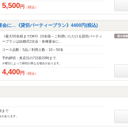
5,500
円
（税込）
会に…《貸切パーティープラン》4400円(税込)
《最大50名様までOK!!》10名様～ご利用いただける貸切パーティ
ープランは結婚式2次会・各種宴会に…
コース品数：5品／利用人数：10～50名
予約締切：来店日の7日前20時まで
※曜日によって締切が異なる場合があります。
4,400
円
（税込）
時まで
合があります。