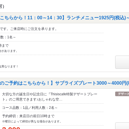
可）
ちらから！11：00～14：30】ランチメニュー1925円(税込)
です。ご来店時にご注文を承ります。
人数：1名～
時まで
合があります。
は異なります！
ご予約はこちらから！】サプライズプレート3000～4000円(
大切な方の誕生日や記念日に『Thisiscafe特製デザートプレー
ト』のご用意できます♪おしゃれな空…
コース品数：1品／利用人数：2名～
予約締切：来店日の前日10時まで
※曜日によって締切が異なる場合があります。