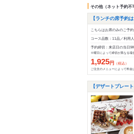
その他（ネット予約不
【ランチの席予約はこ
こちらはお席のみのご予約
コース品数：11品／利用
予約締切：来店日の当日9
※曜日によって締切が異なる場
1,925
円
（税込）
ご注文のメニューによって料金
【デザートプレートの