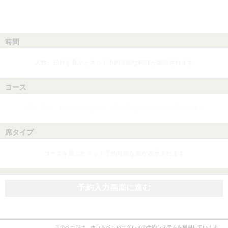
時間
人数、日付を選ぶとネット予約可能な時間が表示されます
コース
人数、日付、時間を選ぶとネット予約可能なコースが表示されます
席タイプ
コースを選ぶとネット予約可能な席が表示されます
予約入力画面に進む
このページは、ホットペッパーグルメの予約システムを利用しています。