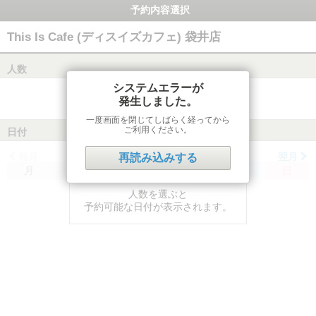
予約内容選択
This Is Cafe (ディスイズカフェ) 袋井店
人数
システムエラーが
発生しました。
一度画面を閉じてしばらく経ってから
ご利用ください。
日付
前月
翌月
再読み込みする
月
火
水
木
金
土
日
人数を選ぶと
予約可能な日付が表示されます。