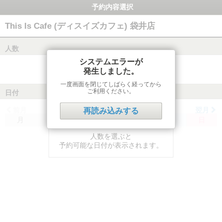
予約内容選択
This Is Cafe (ディスイズカフェ) 袋井店
人数
システムエラーが
発生しました。
一度画面を閉じてしばらく経ってから
ご利用ください。
日付
前月
翌月
再読み込みする
月
火
水
木
金
土
日
人数を選ぶと
予約可能な日付が表示されます。