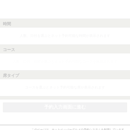
時間
人数、日付を選ぶとネット予約可能な時間が表示されます
コース
人数、日付、時間を選ぶとネット予約可能なコースが表示されます
席タイプ
コースを選ぶとネット予約可能な席が表示されます
予約入力画面に進む
このページは、ホットペッパーグルメの予約システムを利用しています。