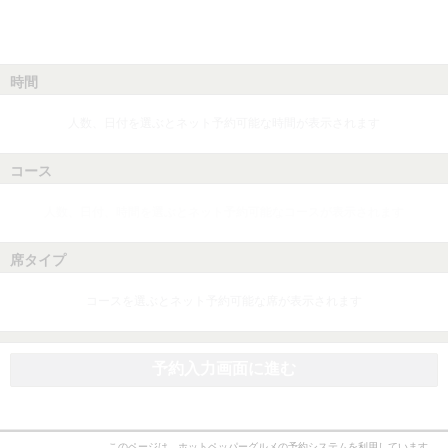
時間
人数、日付を選ぶとネット予約可能な時間が表示されます
コース
人数、日付、時間を選ぶとネット予約可能なコースが表示されます
席タイプ
コースを選ぶとネット予約可能な席が表示されます
予約入力画面に進む
このページは、ホットペッパーグルメの予約システムを利用しています。