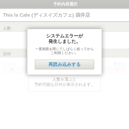
予約内容選択
This Is Cafe (ディスイズカフェ) 袋井店
人数
システムエラーが
発生しました。
一度画面を閉じてしばらく経ってから
ご利用ください。
日付
前月
翌月
再読み込みする
月
火
水
木
金
土
日
人数を選ぶと
予約可能な日付が表示されます。