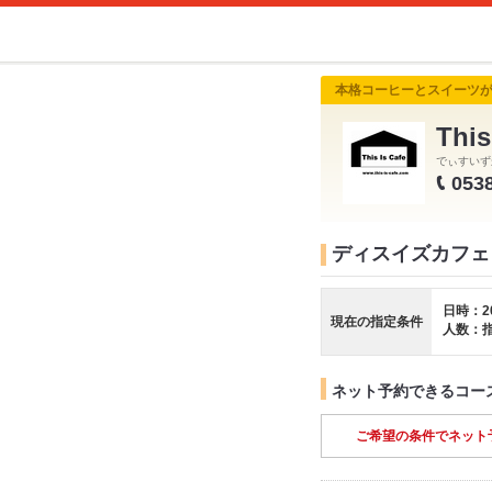
本格コーヒーとスイーツ
Thi
でぃすいず
053
ディスイズカフェ Th
日時：2
現在の指定条件
人数：
ネット予約できるコー
ご希望の条件でネット