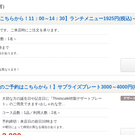
可）
ちらから！11：00～14：30】ランチメニュー1925円(税込)
です。ご来店時にご注文を承ります。
人数：1名～
時まで
合があります。
は異なります！
ご予約はこちらから！】サプライズプレート3000～4000円(
大切な方の誕生日や記念日に『Thisiscafe特製デザートプレー
ト』のご用意できます♪おしゃれな空…
コース品数：1品／利用人数：2名～
予約締切：来店日の前日10時まで
※曜日によって締切が異なる場合があります。