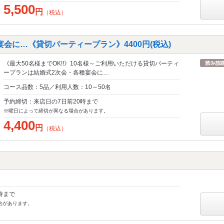
5,500
円
（税込）
会に…《貸切パーティープラン》4400円(税込)
《最大50名様までOK!!》10名様～ご利用いただける貸切パーティ
ープランは結婚式2次会・各種宴会に…
コース品数：5品／利用人数：10～50名
予約締切：来店日の7日前20時まで
※曜日によって締切が異なる場合があります。
4,400
円
（税込）
時まで
合があります。