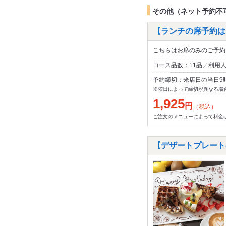
その他（ネット予約不
【ランチの席予約はこ
こちらはお席のみのご予約
コース品数：11品／利用
予約締切：来店日の当日9
※曜日によって締切が異なる場
1,925
円
（税込）
ご注文のメニューによって料金
【デザートプレートの