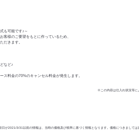
式も可能です♪～
お客様のご要望をもとに作っているため、
ただきます。
どなど♪
ース料金の70%のキャンセル料金が発生します。
※この内容は仕入れ状況等に
新日が2021/3/31以前の情報は、当時の価格及び税率に基づく情報となります。価格につきまして