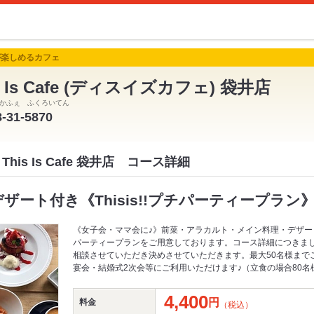
が楽しめるカフェ
s Is Cafe (ディスイズカフェ) 袋井店
かふぇ ふくろいてん
8-31-5870
his Is Cafe 袋井店 コース詳細
ザート付き《Thisis!!プチパーティープラン》4
《女子会・ママ会に♪》前菜・アラカルト・メイン料理・デザー
パーティープランをご用意しております。コース詳細につきま
相談させていただき決めさせていただきます。最大50名様まで
宴会・結婚式2次会等にご利用いただけます♪（立食の場合80名様
4,400
円
料金
（税込）