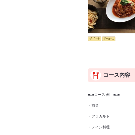
コース内容
■□■コース 例 ■□■
・前菜
・アラカルト
・メイン料理