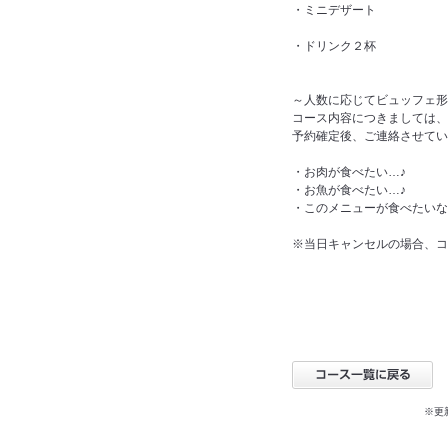
・ミニデザート
・ドリンク２杯
～人数に応じてビュッフェ形
コース内容につきましては、
予約確定後、ご連絡させてい
・お肉が食べたい…♪
・お魚が食べたい…♪
・このメニューが食べたいな
※当日キャンセルの場合、コ
※更