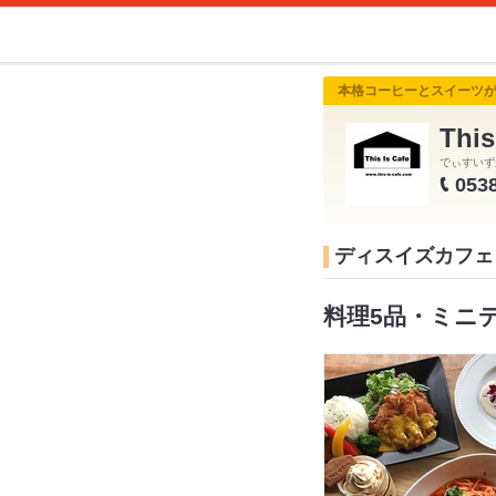
本格コーヒーとスイーツ
Thi
でぃすいず
053
ディスイズカフェ T
料理5品・ミニデ