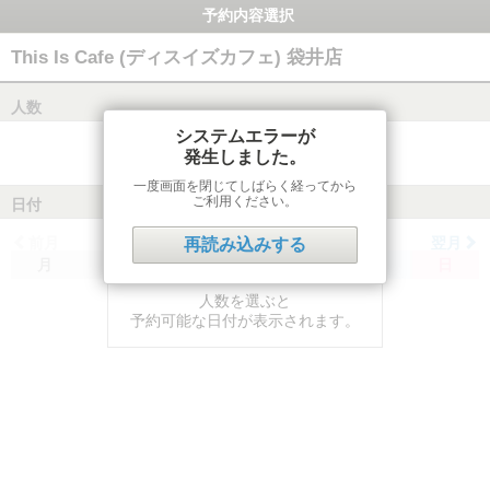
予約内容選択
This Is Cafe (ディスイズカフェ) 袋井店
人数
システムエラーが
発生しました。
一度画面を閉じてしばらく経ってから
ご利用ください。
日付
前月
翌月
再読み込みする
月
火
水
木
金
土
日
人数を選ぶと
予約可能な日付が表示されます。