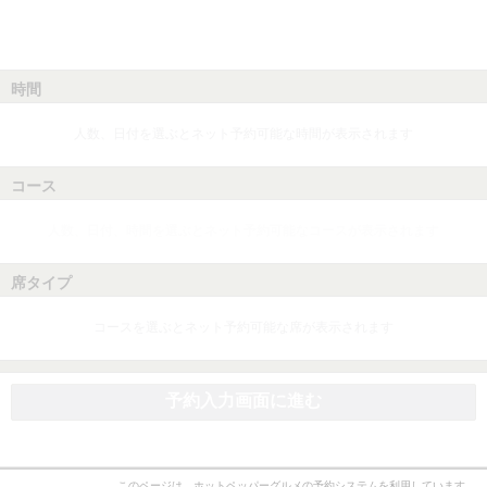
時間
人数、日付を選ぶとネット予約可能な時間が表示されます
コース
人数、日付、時間を選ぶとネット予約可能なコースが表示されます
席タイプ
コースを選ぶとネット予約可能な席が表示されます
予約入力画面に進む
このページは、ホットペッパーグルメの予約システムを利用しています。