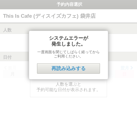
予約内容選択
This Is Cafe (ディスイズカフェ) 袋井店
人数
システムエラーが
発生しました。
一度画面を閉じてしばらく経ってから
ご利用ください。
日付
前月
翌月
再読み込みする
月
火
水
木
金
土
日
人数を選ぶと
予約可能な日付が表示されます。