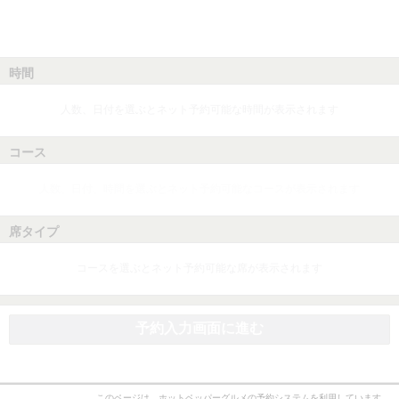
時間
人数、日付を選ぶとネット予約可能な時間が表示されます
コース
人数、日付、時間を選ぶとネット予約可能なコースが表示されます
席タイプ
コースを選ぶとネット予約可能な席が表示されます
予約入力画面に進む
このページは、ホットペッパーグルメの予約システムを利用しています。