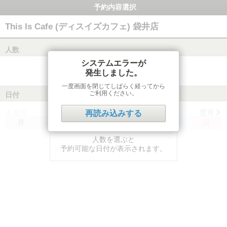
予約内容選択
This Is Cafe (ディスイズカフェ) 袋井店
人数
システムエラーが
発生しました。
一度画面を閉じてしばらく経ってから
ご利用ください。
日付
前月
翌月
再読み込みする
月
火
水
木
金
土
日
人数を選ぶと
予約可能な日付が表示されます。