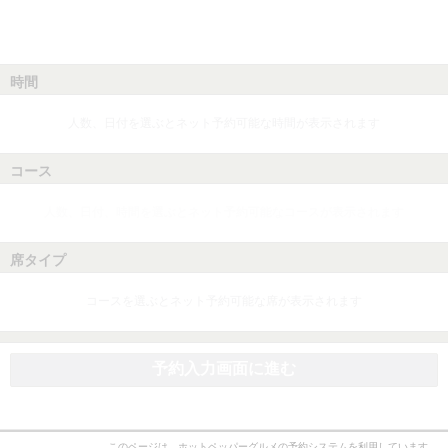
時間
人数、日付を選ぶとネット予約可能な時間が表示されます
コース
人数、日付、時間を選ぶとネット予約可能なコースが表示されます
席タイプ
コースを選ぶとネット予約可能な席が表示されます
予約入力画面に進む
このページは、ホットペッパーグルメの予約システムを利用しています。