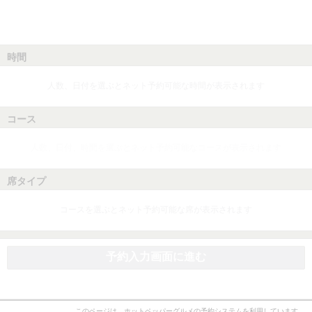
時間
人数、日付を選ぶとネット予約可能な時間が表示されます
コース
人数、日付、時間を選ぶとネット予約可能なコースが表示されます
席タイプ
コースを選ぶとネット予約可能な席が表示されます
予約入力画面に進む
このページは、ホットペッパーグルメの予約システムを利用しています。