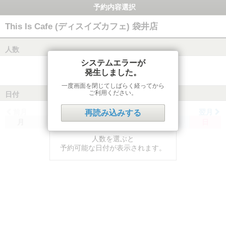
予約内容選択
This Is Cafe (ディスイズカフェ) 袋井店
人数
システムエラーが
発生しました。
一度画面を閉じてしばらく経ってから
ご利用ください。
日付
前月
翌月
再読み込みする
月
火
水
木
金
土
日
人数を選ぶと
予約可能な日付が表示されます。