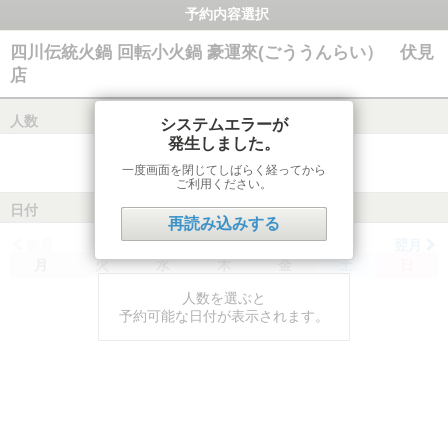
予約内容選択
四川伝統火鍋 回転小火鍋 豪運來(ごううんらい） 伏見
店
人数
システムエラーが
発生しました。
一度画面を閉じてしばらく経ってから
ご利用ください。
日付
再読み込みする
前月
翌月
月
火
水
木
金
土
日
人数を選ぶと
予約可能な日付が表示されます。