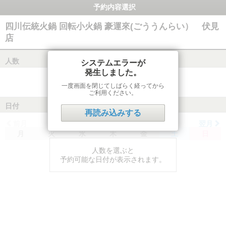
予約内容選択
四川伝統火鍋 回転小火鍋 豪運來(ごううんらい） 伏見
店
人数
システムエラーが
発生しました。
一度画面を閉じてしばらく経ってから
ご利用ください。
日付
再読み込みする
前月
翌月
月
火
水
木
金
土
日
人数を選ぶと
予約可能な日付が表示されます。