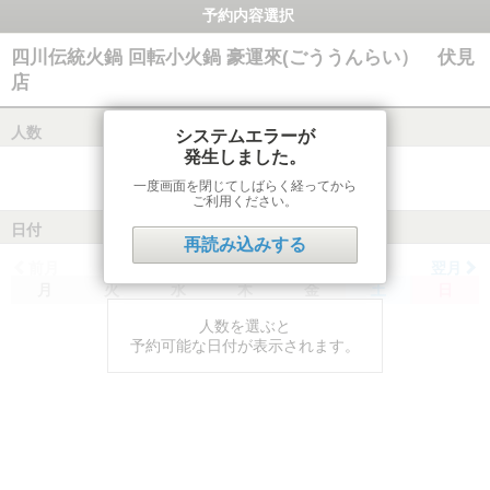
予約内容選択
四川伝統火鍋 回転小火鍋 豪運來(ごううんらい） 伏見
店
人数
システムエラーが
発生しました。
一度画面を閉じてしばらく経ってから
ご利用ください。
日付
再読み込みする
前月
翌月
月
火
水
木
金
土
日
人数を選ぶと
予約可能な日付が表示されます。