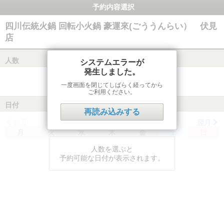
予約内容選択
四川伝統火鍋 回転小火鍋 豪運來(ごううんらい） 伏見
店
人数
システムエラーが
発生しました。
一度画面を閉じてしばらく経ってから
ご利用ください。
日付
再読み込みする
前月
翌月
月
火
水
木
金
土
日
人数を選ぶと
予約可能な日付が表示されます。