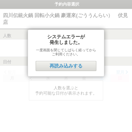
予約内容選択
四川伝統火鍋 回転小火鍋 豪運來(ごううんらい） 伏見
店
人数
システムエラーが
発生しました。
一度画面を閉じてしばらく経ってから
ご利用ください。
日付
再読み込みする
前月
翌月
月
火
水
木
金
土
日
人数を選ぶと
予約可能な日付が表示されます。