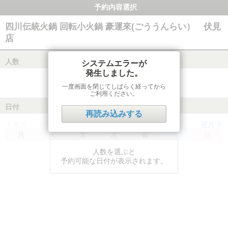
予約内容選択
四川伝統火鍋 回転小火鍋 豪運來(ごううんらい） 伏見
店
人数
システムエラーが
発生しました。
一度画面を閉じてしばらく経ってから
ご利用ください。
日付
再読み込みする
前月
翌月
月
火
水
木
金
土
日
人数を選ぶと
予約可能な日付が表示されます。