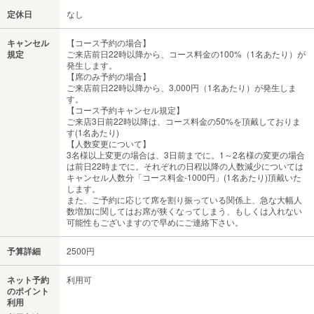
定休日
なし
キャンセル
【コース予約の場合】
規定
ご来店前日22時以降から、コース料金の100%（1名あたり）が
発生します。
【席のみ予約の場合】
ご来店前日22時以降から、3,000円（1名あたり）が発生しま
す。
【コース予約キャンセル規定】
ご来店3日前22時以降は、コース料金の50%を頂戴しておりま
す(1名あたり)
【人数変更について】
3名様以上変更の場合は、3日前までに。1～2名様の変更の場合
は前日22時までに。それぞれの日程以降の人数減少については
キャンセル人数分「コース料金-1000円」(1名あたり)頂戴いた
します。
また、ご予約に応じて席を割り振っている関係上、急な大幅人
数増加に関してはお席が狭くなってしまう、もしくは入れない
可能性もございますので早めにご連絡下さい。
予算詳細
2500円
ネット予約
利用可
のポイント
利用