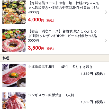
【海鮮堪能コース】海老・蛤・秋鮭のちゃんち
ゃん鉄板焼きや本鮪の中落◎2H生付飲放⇒8品
4000円
4,000
円（税込）
【宴会・満喫コース】名物“肉炊きしゃぶしゃ
ぶ”釧路タレザンギ◆2H生ビール付飲放⇒8品
3500円
3,500
円（税込）
料理
北海道産黒毛和牛 白老牛 炙りすき焼き
1,639円（税込）
ジンギスカン鉄板焼き 1人前
1,639円（税込）