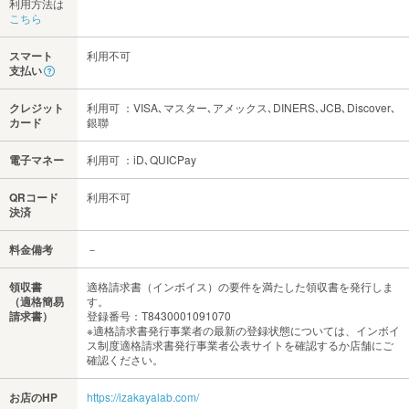
利用方法は
こちら
スマート
利用不可
支払い
クレジット
利用可 ：VISA､マスター､アメックス､DINERS､JCB､Discover､
カード
銀聯
電子マネー
利用可 ：iD､QUICPay
QRコード
利用不可
決済
料金備考
－
領収書
適格請求書（インボイス）の要件を満たした領収書を発行しま
（適格簡易
す。
請求書）
登録番号：T8430001091070
※適格請求書発行事業者の最新の登録状態については、インボイ
ス制度適格請求書発行事業者公表サイトを確認するか店舗にご
確認ください。
お店のHP
https://izakayalab.com/