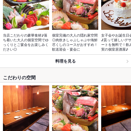
当店こだわりの豪華食材♪落
個室完備の大人の隠れ家空間
女子会やお誕生日
ち着いた大人の個室空間でゆ
◎肉炊きしゃぶしゃぶや海鮮
♪貰って嬉しいデ
っくりとご宴会をお楽しみく
尽くしのコースがおすすめ！
ートを無料で！飲
ださい◎
歓送迎会・宴会に
実の個室居酒屋♪
料理を見る
こだわりの空間