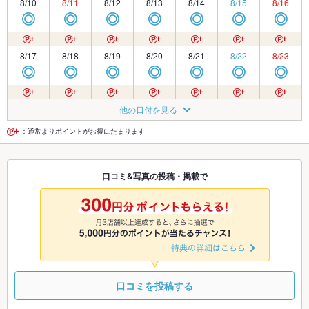
8/10
8/11
8/12
8/13
8/14
8/15
8/16
◎
◎
◎
◎
◎
◎
◎
8/17
8/18
8/19
8/20
8/21
8/22
8/23
◎
◎
◎
◎
◎
◎
◎
8/24
8/25
8/26
8/27
8/28
8/29
8/30
他の日付を見る
◎
◎
◎
◎
◎
◎
◎
：通常よりポイントがお得にたまります
8/31
9/1
9/2
9/3
9/4
9/5
9/6
口コミ&写真の投稿・掲載で
◎
◎
◎
◎
◎
◎
◎
9/7
9/8
9/9
9/10
9/11
9/12
9/13
◎
◎
◎
◎
◎
◎
◎
口コミを投稿する