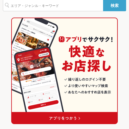
TV・プロジ
あり
検索
ェクタ
手稲駅 × 和風
手稲 × 和食全般
北海道の居酒屋ランキング
その他設備
フリー飲み放題/幹事様特典/誕生日のメッセージプレート有
和食
北海道
琴似・円山公園 中央・西・手稲のグルメランキング
その他
和食全般
北海道 × 居酒屋
琴似・円山公園 中央・西・手稲の居酒屋ランキング
飲み放題
あり ：飲み放題のみPLAN/飲み放題付コースともに用意してお
ります。
琴似・円山公園 中央・西・手稲 × 和食
北海道 × 和風
手稲のグルメランキング
食べ放題
なし ：宴会最大30名様までOK！/コース予約24時間受付中！
琴似・円山公園 中央・西・手稲 × 和食全般
北海道 × 和食
手稲の居酒屋ランキング
お酒
カクテル充実、焼酎充実、日本酒充実、ワイン充実
手稲駅 × 和食
北海道 × 和食全般
お子様連れ
お子様連れOK ：お子様連れの方も歓迎です！何かあればスタ
ッフまでお気軽にお声掛け下さい！
手稲駅 × 和食全般
ウェディン
店舗までお問い合わせ下さい！
グパーティ
ー二次会
お祝い・サ
可
プライズ対
応