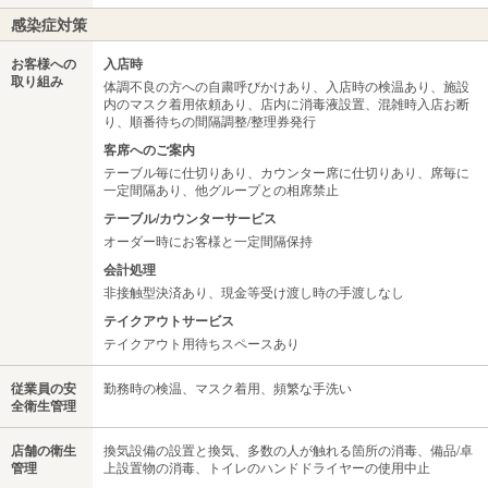
感染症対策
お客様への
入店時
取り組み
体調不良の方への自粛呼びかけあり、入店時の検温あり、施設
内のマスク着用依頼あり、店内に消毒液設置、混雑時入店お断
り、順番待ちの間隔調整/整理券発行
客席へのご案内
テーブル毎に仕切りあり、カウンター席に仕切りあり、席毎に
一定間隔あり、他グループとの相席禁止
テーブル/カウンターサービス
オーダー時にお客様と一定間隔保持
会計処理
非接触型決済あり、現金等受け渡し時の手渡しなし
テイクアウトサービス
テイクアウト用待ちスペースあり
従業員の安
勤務時の検温、マスク着用、頻繁な手洗い
全衛生管理
店舗の衛生
換気設備の設置と換気、多数の人が触れる箇所の消毒、備品/卓
管理
上設置物の消毒、トイレのハンドドライヤーの使用中止