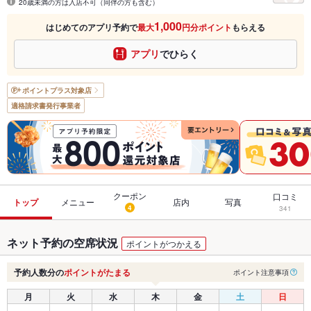
20歳未満の方は入店不可（同伴の方も含む）
1,000
はじめてのアプリ予約で
最大
円分ポイント
もらえる
アプリ
でひらく
ポイントプラス
対象店
適格請求書発行事業者
クーポン
口コミ
トップ
メニュー
店内
写真
4
341
ネット予約の空席状況
ポイントがつかえる
予約人数分の
ポイントがたまる
ポイント注意事項
月
火
水
木
金
土
日