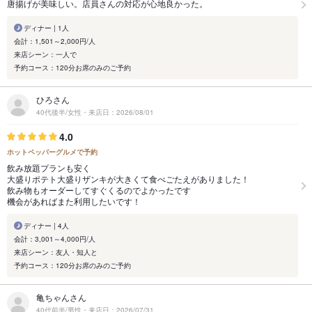
唐揚げが美味しい。店員さんの対応が心地良かった。
ディナー | 1人
会計：1,501～2,000円/人
来店シーン：一人で
予約コース：120分お席のみのご予約
ひろさん
40代後半/女性・来店日：2026/08/01
4.0
ホットペッパーグルメで予約
飲み放題プランも安く
大盛りポテト大盛りザンキが大きくて食べごたえがありました！
飲み物もオーダーしてすぐくるのでよかったです
機会があればまた利用したいです！
ディナー | 4人
会計：3,001～4,000円/人
来店シーン：友人・知人と
予約コース：120分お席のみのご予約
亀ちゃんさん
40代前半/男性・来店日：2026/07/31