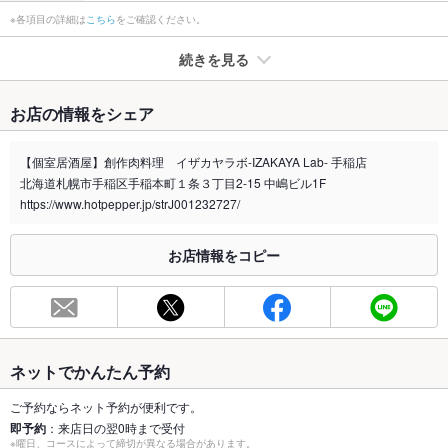
※各項目の詳細は
こちら
をご確認ください。
続きを見る
たばこ
お店の情報をシェア
禁煙・喫煙
全席喫煙可
お煙草が苦手な場合はお気軽にお申し付け下さい。
【個室居酒屋】創作肉料理 イザカヤラボ-IZAKAYA Lab- 手稲店
北海道札幌市手稲区手稲本町１条３丁目2-15 中嶋ビル1F
喫煙専用室
なし
https://www.hotpepper.jp/strJ001232727/
※2020年4月1日～受動喫煙対策に関する法律が施行されています。正しい情報はお店へお問い
合わせください。
お店情報をコピー
お席
総席数
30席(掘りごたつ個室、テーブル席完備)
最大宴会収
30人(個室宴会可能！)
容人数
ネットでかんたん予約
個室
あり ：個室席あり◎宴会、女子会、誕生日、送別会、飲み会な
ご予約ならネット予約が便利です。
どのシーンでご利用可能なお席有！
即予約
：来店日の翌0時まで受付
※曜日、コースによって締切が異なる場合があります。