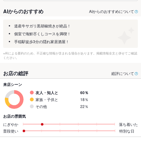
AIからのおすすめ
AIからのおすすめについて
道産牛サガリ黒胡椒焼きが絶品！
個室で海鮮尽くしコースを満喫！
手稲駅徒歩3分の隠れ家居酒屋！
※AIによる要約のため、不正確な情報が含まれる場合があります。掲載情報全文と併せてご確認
ください。
お店の総評
総評について
来店シーン
友人・知人と
60％
家族・子供と
18％
その他
22％
お店の雰囲気
にぎやか
落ち着いた
普段使い
特別な日