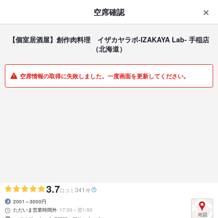
はじめてのアプリ予約で最大
1,000円分ポイントもらえる
空席確認
ダウンロード
アプリで開く
【個室居酒屋】創作肉料理 イザカヤラボ-IZAKAYA Lab- 手稲店
（北海道）
一覧
マイメニュー
空席情報の取得に失敗しました。一度画面を更新してください。
居酒屋 | 手稲 | 北海道
【個室居酒屋】創作肉料理 イザカヤラボ-IZAKAYA Lab-
手稲店
手稲駅前【個室居酒屋】
3.7
341
口コミ
件
2001～3000円
ただいま営業時間外
17:00～翌1:00