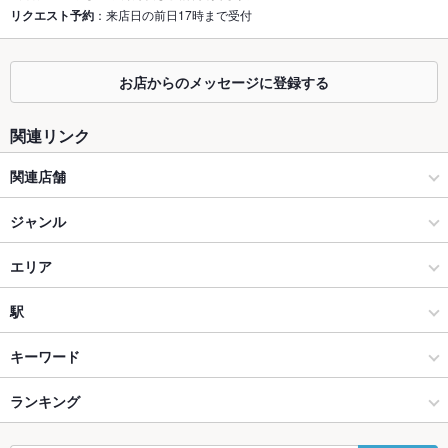
座敷
リクエスト予約
：来店日の前日17時まで受付
なし ：個室席あり◎宴会、女子会、誕生日、送別会、飲み会な
どのシーンでご利用可能なお席有！
掘りごたつ
あり ：個室席あり◎宴会、女子会、誕生日、送別会、飲み会な
お店からのメッセージに登録する
どのシーンでご利用可能なお席有！
カウンター
あり ：個室有！貸切は最大30名様までOK！
関連リンク
ソファー
なし ：個室有！貸切は最大30名様までOK！
関連店舗
テラス席
なし ：個室有！貸切は最大30名様までOK！
イザカヤラボ -IZAKAYA Lab-
ジャンル
貸切
貸切可 ：貸切も応相談！！
居酒屋
エリア
設備
和風
手稲
駅
Wi-Fi
あり
琴似・円山公園 中央・西・手稲 × 居酒屋
手稲 × 居酒屋
手稲駅
キーワード
バリアフリ
あり ：お手伝いが必要な方はスタッフまでお気軽にお問い合わ
ー
せ下さい。
琴似・円山公園 中央・西・手稲 × 和風
手稲 × 和風
ランキング
手羽先
からあげ
お茶漬け
塩辛
カニ料理
刺身
フライドポテト
駐車場
なし ：お近くの有料パーキングをご利用下さい。
しゃぶしゃぶ
すき焼き
牛すじ
焼きそば
ジンギスカン
肉寿司
手稲駅 × 居酒屋
手稲 × 和食
北海道のグルメランキング