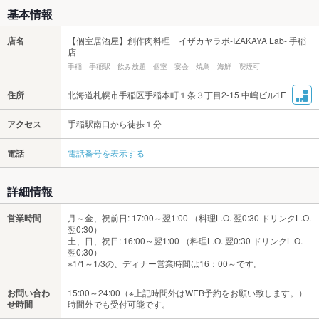
基本情報
店名
【個室居酒屋】創作肉料理 イザカヤラボ-IZAKAYA Lab- 手稲
店
手稲 手稲駅 飲み放題 個室 宴会 焼鳥 海鮮 喫煙可
住所
北海道札幌市手稲区手稲本町１条３丁目2-15 中嶋ビル1F
アクセス
手稲駅南口から徒歩１分
電話
電話番号を表示する
詳細情報
営業時間
月～金、祝前日: 17:00～翌1:00 （料理L.O. 翌0:30 ドリンクL.O.
翌0:30）
土、日、祝日: 16:00～翌1:00 （料理L.O. 翌0:30 ドリンクL.O.
翌0:30）
※1/1～1/3の、ディナー営業時間は16：00～です。
お問い合わ
15:00～24:00（※上記時間外はWEB予約をお願い致します。）
せ時間
時間外でも受付可能です。