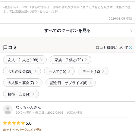
※更新日が2021/3/31以前の情報は、当時の価格及び税率に基づく情報となります。価格につき
ましては直接店舗へお問い合わせください。
2026/08/05 更新
すべてのクーポンを見る
口コミ
口コミ機能について
友人・知人と(199)
家族・子供と(70)
会社の宴会(28)
一人で(15)
デート(12)
大人数の宴会(7)
記念日・サプライズ(6)
接待・会食(4)
なっちゃんさん
60代～/男性・来店日：2026/08/03・10回の投稿
5.0
ホットペッパーグルメで予約