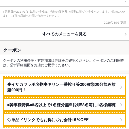
-
※更新日が2021/3/31以前の情報は、当時の価格及び税率に基づく情報となります。 価格につき
ましては直接店舗へお問い合わせください。
2026/08/05 更新
すべてのメニューを見る
クーポン
クーポンの利用条件・有効期限は詳細をご確認ください。クーポンのご利用時
は、必ず詳細画面をお店にご提示ください。
◆イザカヤラボ名物◆キリン一番搾り等200種類30分飲み放
題290円！
■幹事様特典■8名以上で1名様分無料[以降8名毎に1名様無料]
◇単品ドリンクでもお得に◇お会計15％OFF