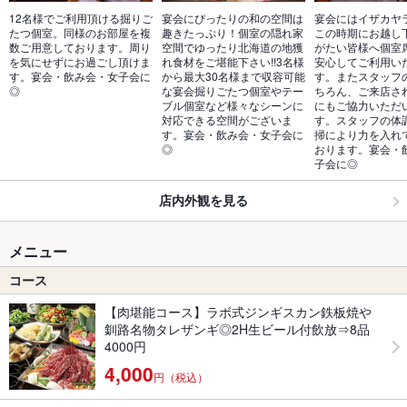
12名様でご利用頂ける掘りご
宴会にぴったりの和の空間は
宴会にはイザカヤ
たつ個室。同様のお部屋を複
趣きたっぷり！個室の隠れ家
この時期にお越し
数ご用意しております。周り
空間でゆったり北海道の地獲
がたい皆様へ個室
を気にせずにお過ごし頂けま
れ食材をご堪能下さい!!3名様
安心してご利用い
す。宴会・飲み会・女子会に
から最大30名様まで収容可能
す。またスタッフ
◎
な宴会掘りごたつ個室やテー
ちろん、ご来店さ
ブル個室など様々なシーンに
にもご協力いただ
対応できる空間がございま
す。スタッフの体
す。宴会・飲み会・女子会に
掃により力を入れ
◎
おります。宴会・
子会に◎
店内外観を見る
メニュー
コース
【肉堪能コース】ラボ式ジンギスカン鉄板焼や
釧路名物タレザンギ◎2H生ビール付飲放⇒8品
4000円
4,000
円（税込）