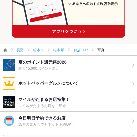
松本駅 × 居酒屋
長野 × 洋・和洋・各国料理・その他
松本駅のグルメランキング
松本駅 × 洋・和洋・各国料理・その他
松本駅のイタリアン・フレンチランキング
松本駅のイタリアンランキング
長野
松本市
松本駅
お店TOP
写真
夏のポイント還元祭2026
最大15,000ポイント還元
ホットペッパーグルメについて
マイルがたまるお店特集！
マイルがたまるお店をご紹介
今日明日予約できるお店
急ぎの飲み会でもネット予約OK！