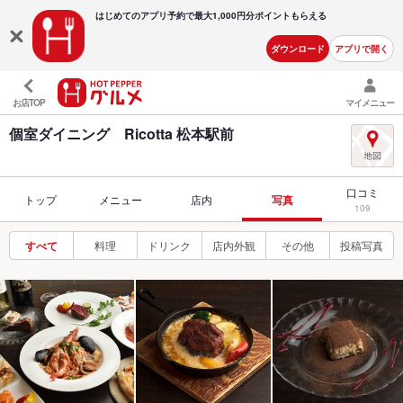
はじめてのアプリ予約で最大
1,000円分ポイントもらえる
ダウンロード
アプリで開く
お店TOP
マイメニュー
個室ダイニング Ricotta 松本駅前
口コミ
トップ
メニュー
店内
写真
109
すべて
料理
ドリンク
店内外観
その他
投稿写真