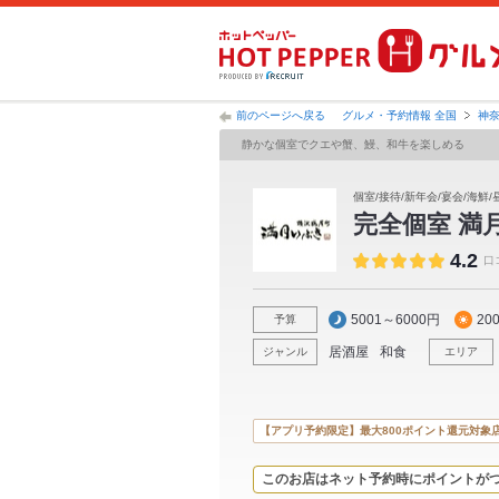
前のページへ戻る
グルメ・予約情報 全国
神
静かな個室でクエや蟹、鰻、和牛を楽しめる
個室/接待/新年会/宴会/海鮮
完全個室 満
4.2
口
5001～6000円
20
予算
居酒屋
和食
ジャンル
エリア
【アプリ予約限定】最大800ポイント還元対象
このお店はネット予約時にポイントが