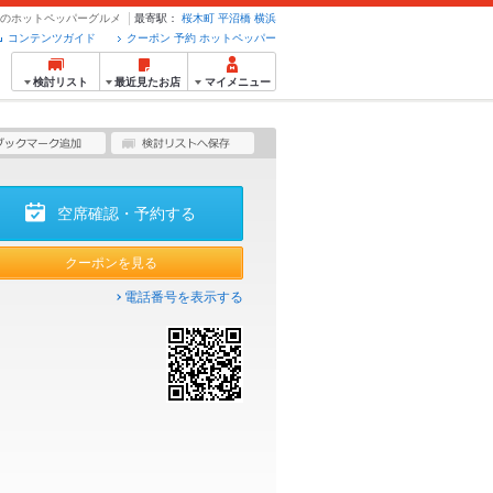
予約のホットペッパーグルメ
最寄駅：
桜木町
平沼橋
横浜
コンテンツガイド
クーポン 予約 ホットペッパー
検討リスト
最近見たお店
マイメニュー
空席確認・予約する
クーポンを見る
電話番号を表示する