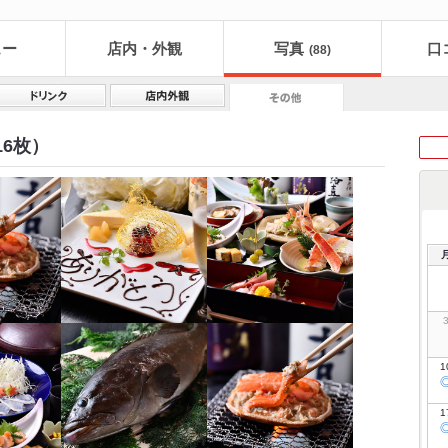
ュー
店内・外観
写真
口
(88)
6枚）
1
1