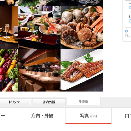
2
3
◎
：
TEL
ュー
店内・外観
写真
口
(88)