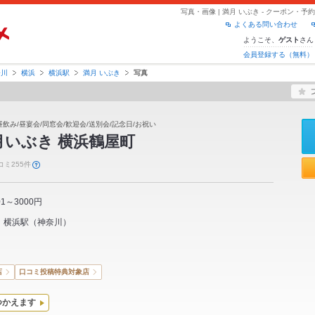
写真・画像 | 満月 いぶき - クーポン・
よくある問い合わせ
ようこそ、
さん
ゲスト
会員登録する（無料）
奈川
横浜
横浜駅
満月 いぶき
写真
/昼飲み/昼宴会/同窓会/歓迎会/送別会/記念日/お祝い
月いぶき 横浜鶴屋町
コミ255件
01～3000円
横浜駅
（
神奈川
）
店
口コミ投稿特典対象店
つかえます