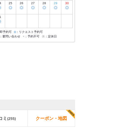
4
25
26
27
28
29
30
◎
◎
◎
◎
◎
◎
◎
1
◎
即予約可
□
：リクエスト予約可
：要問い合わせ
×
：予約不可
休
：定休日
コミ
クーポン・地図
(
255
)