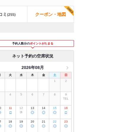
コミ
クーポン・地図
(
255
)
予約人数分の
ポイントがたまる
ネット予約の空席状況
2026年08月
月
火
水
木
金
土
日
1
2
3
4
5
6
7
8
9
TEL
0
11
12
13
14
15
16
◎
□
休
◎
◎
◎
□
7
18
19
20
21
22
23
◎
◎
◎
◎
◎
◎
◎