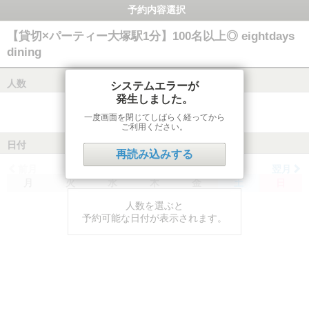
予約内容選択
【貸切×パーティー大塚駅1分】100名以上◎ eightdays
dining
人数
システムエラーが
発生しました。
一度画面を閉じてしばらく経ってから
ご利用ください。
日付
再読み込みする
前月
翌月
月
火
水
木
金
土
日
人数を選ぶと
予約可能な日付が表示されます。