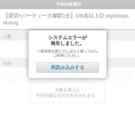
予約内容選択
【貸切×パーティー大塚駅1分】100名以上◎ eightdays
dining
人数
システムエラーが
発生しました。
一度画面を閉じてしばらく経ってから
ご利用ください。
日付
再読み込みする
前月
翌月
月
火
水
木
金
土
日
人数を選ぶと
予約可能な日付が表示されます。