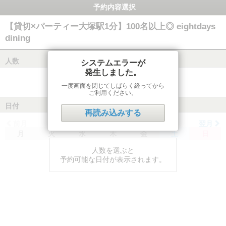
予約内容選択
【貸切×パーティー大塚駅1分】100名以上◎ eightdays
dining
人数
システムエラーが
発生しました。
一度画面を閉じてしばらく経ってから
ご利用ください。
日付
再読み込みする
前月
翌月
月
火
水
木
金
土
日
人数を選ぶと
予約可能な日付が表示されます。