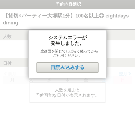
予約内容選択
【貸切×パーティー大塚駅1分】100名以上◎ eightdays
dining
人数
システムエラーが
発生しました。
一度画面を閉じてしばらく経ってから
ご利用ください。
日付
再読み込みする
前月
翌月
月
火
水
木
金
土
日
人数を選ぶと
予約可能な日付が表示されます。