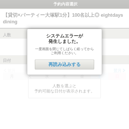
予約内容選択
【貸切×パーティー大塚駅1分】100名以上◎ eightdays
dining
人数
システムエラーが
発生しました。
一度画面を閉じてしばらく経ってから
ご利用ください。
日付
再読み込みする
前月
翌月
月
火
水
木
金
土
日
人数を選ぶと
予約可能な日付が表示されます。