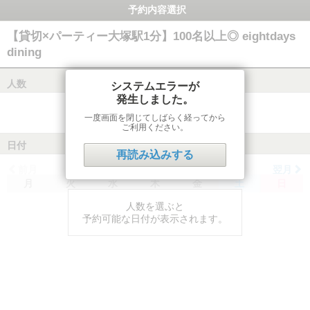
予約内容選択
【貸切×パーティー大塚駅1分】100名以上◎ eightdays
dining
人数
システムエラーが
発生しました。
一度画面を閉じてしばらく経ってから
ご利用ください。
日付
再読み込みする
前月
翌月
月
火
水
木
金
土
日
人数を選ぶと
予約可能な日付が表示されます。