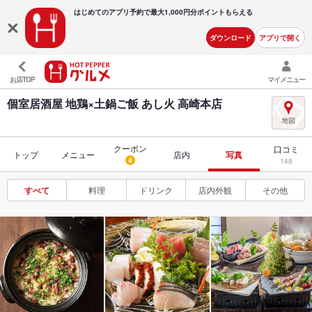
はじめてのアプリ予約で最大
1,000円分ポイントもらえる
ダウンロード
アプリで開く
お店TOP
マイメニュー
個室居酒屋 地鶏×土鍋ご飯 あし火 高崎本店
クーポン
口コミ
トップ
メニュー
店内
写真
4
148
すべて
料理
ドリンク
店内外観
その他