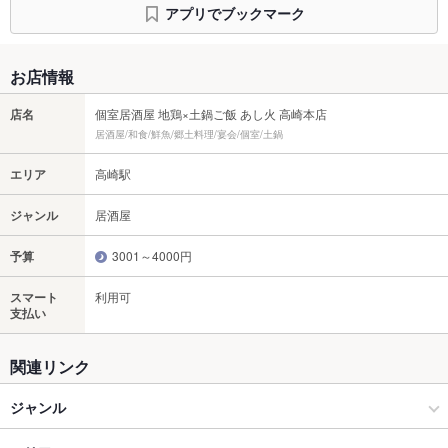
アプリでブックマーク
お店情報
店名
個室居酒屋 地鶏×土鍋ご飯 あし火 高崎本店
居酒屋/和食/鮮魚/郷土料理/宴会/個室/土鍋
エリア
高崎駅
ジャンル
居酒屋
予算
3001～4000円
スマート
利用可
支払い
関連リンク
ジャンル