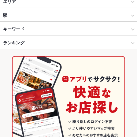
居酒屋
エリア
和風
高崎駅
駅
創作
高崎駅 × 居酒屋
北高崎駅
キーワード
高崎 × 居酒屋
高崎駅 × 和風
高崎駅
ランキング
手羽先
からあげ
刺身
フライドポテト
しゃぶしゃぶ
うどん
うなぎ
牛すじ
焼きそば
つくね
地鶏
もつ鍋
ハンバーグ
火鍋
白湯鍋
高崎 × 和風
高崎駅 × 創作
群馬のグルメランキング
鶏すき鍋
高崎 × 創作
群馬
群馬の居酒屋ランキング
高崎駅 × 居酒屋
群馬 × 居酒屋
高崎のグルメランキング
高崎駅 × 和風
群馬 × 和風
高崎の居酒屋ランキング
高崎駅 × 創作
群馬 × 創作
高崎駅のグルメランキング
高崎駅の居酒屋ランキング