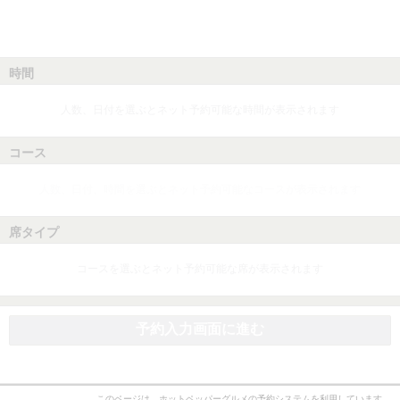
時間
人数、日付を選ぶとネット予約可能な時間が表示されます
コース
人数、日付、時間を選ぶとネット予約可能なコースが表示されます
席タイプ
コースを選ぶとネット予約可能な席が表示されます
予約入力画面に進む
このページは、ホットペッパーグルメの予約システムを利用しています。