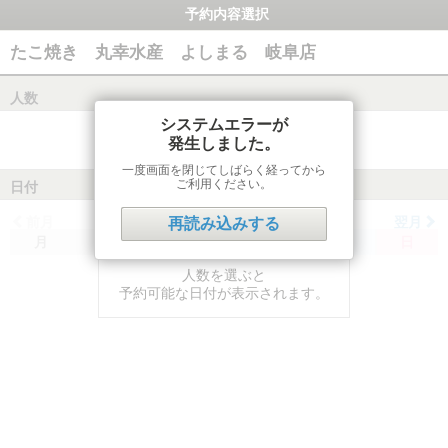
予約内容選択
たこ焼き 丸幸水産 よしまる 岐阜店
人数
システムエラーが
発生しました。
一度画面を閉じてしばらく経ってから
ご利用ください。
日付
前月
翌月
再読み込みする
月
火
水
木
金
土
日
人数を選ぶと
予約可能な日付が表示されます。