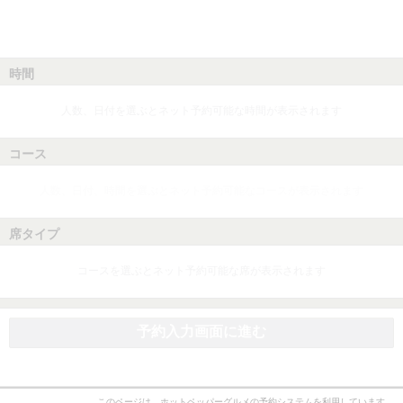
時間
人数、日付を選ぶとネット予約可能な時間が表示されます
コース
人数、日付、時間を選ぶとネット予約可能なコースが表示されます
席タイプ
コースを選ぶとネット予約可能な席が表示されます
予約入力画面に進む
このページは、ホットペッパーグルメの予約システムを利用しています。