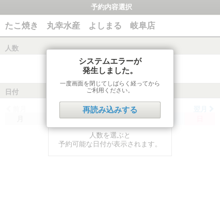
予約内容選択
たこ焼き 丸幸水産 よしまる 岐阜店
人数
システムエラーが
発生しました。
一度画面を閉じてしばらく経ってから
ご利用ください。
日付
前月
翌月
再読み込みする
月
火
水
木
金
土
日
人数を選ぶと
予約可能な日付が表示されます。