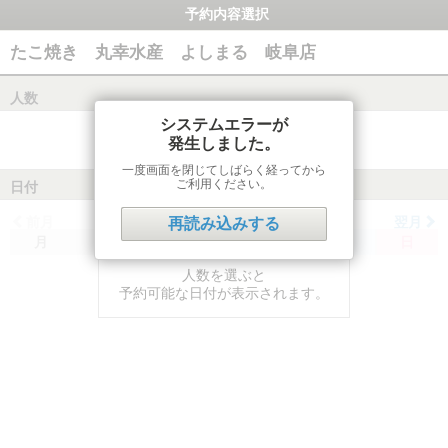
予約内容選択
たこ焼き 丸幸水産 よしまる 岐阜店
人数
システムエラーが
発生しました。
一度画面を閉じてしばらく経ってから
ご利用ください。
日付
前月
翌月
再読み込みする
月
火
水
木
金
土
日
人数を選ぶと
予約可能な日付が表示されます。