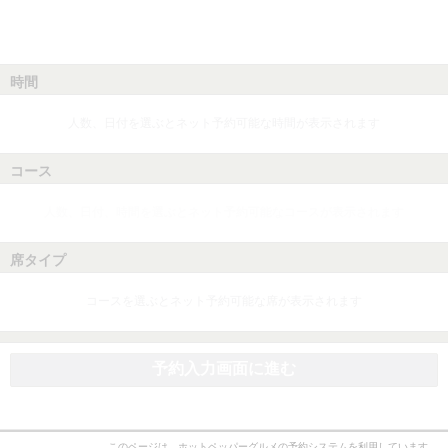
時間
人数、日付を選ぶとネット予約可能な時間が表示されます
コース
人数、日付、時間を選ぶとネット予約可能なコースが表示されます
席タイプ
コースを選ぶとネット予約可能な席が表示されます
予約入力画面に進む
このページは、ホットペッパーグルメの予約システムを利用しています。