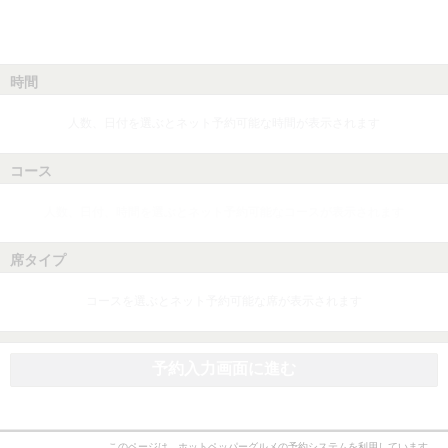
時間
人数、日付を選ぶとネット予約可能な時間が表示されます
コース
人数、日付、時間を選ぶとネット予約可能なコースが表示されます
席タイプ
コースを選ぶとネット予約可能な席が表示されます
予約入力画面に進む
このページは、ホットペッパーグルメの予約システムを利用しています。