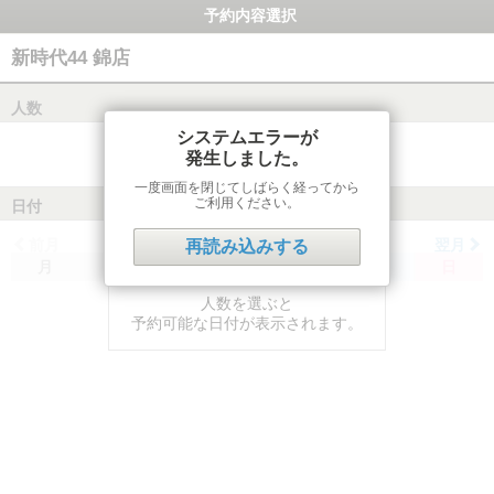
予約内容選択
新時代44 錦店
人数
システムエラーが
発生しました。
一度画面を閉じてしばらく経ってから
ご利用ください。
日付
前月
翌月
再読み込みする
月
火
水
木
金
土
日
人数を選ぶと
予約可能な日付が表示されます。