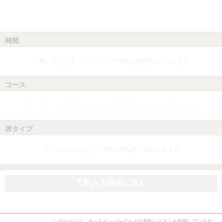
時間
人数、日付を選ぶとネット予約可能な時間が表示されます
コース
人数、日付、時間を選ぶとネット予約可能なコースが表示されます
席タイプ
コースを選ぶとネット予約可能な席が表示されます
予約入力画面に進む
このページは、ホットペッパーグルメの予約システムを利用しています。