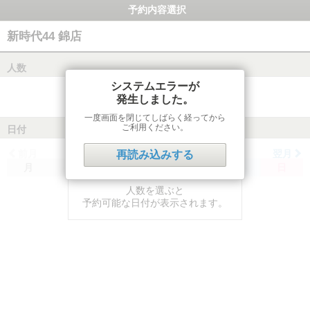
予約内容選択
新時代44 錦店
人数
システムエラーが
発生しました。
一度画面を閉じてしばらく経ってから
ご利用ください。
日付
前月
翌月
再読み込みする
月
火
水
木
金
土
日
人数を選ぶと
予約可能な日付が表示されます。