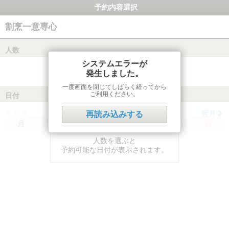
予約内容選択
割烹一意専心
人数
システムエラーが
発生しました。
一度画面を閉じてしばらく経ってから
ご利用ください。
日付
前月
翌月
再読み込みする
月
火
水
木
金
土
日
人数を選ぶと
予約可能な日付が表示されます。