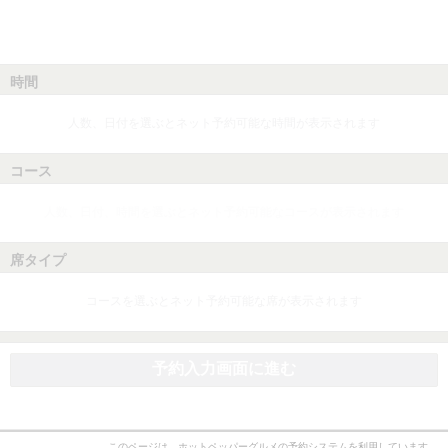
時間
人数、日付を選ぶとネット予約可能な時間が表示されます
コース
人数、日付、時間を選ぶとネット予約可能なコースが表示されます
席タイプ
コースを選ぶとネット予約可能な席が表示されます
予約入力画面に進む
このページは、ホットペッパーグルメの予約システムを利用しています。