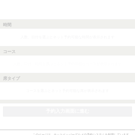
時間
人数、日付を選ぶとネット予約可能な時間が表示されます
コース
人数、日付、時間を選ぶとネット予約可能なコースが表示されます
席タイプ
コースを選ぶとネット予約可能な席が表示されます
予約入力画面に進む
このページは、ホットペッパーグルメの予約システムを利用しています。