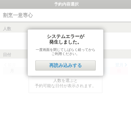
予約内容選択
割烹一意専心
人数
システムエラーが
発生しました。
一度画面を閉じてしばらく経ってから
ご利用ください。
日付
前月
翌月
再読み込みする
月
火
水
木
金
土
日
人数を選ぶと
予約可能な日付が表示されます。