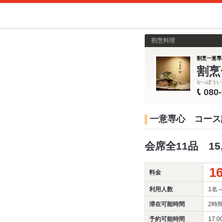
割烹料理
割烹一意専
割烹
かっぽうい
080
一意専心 コース
会席全11品 15,
16
料金
利用人数
1名
滞在可能時間
2時
予約可能時間
17: