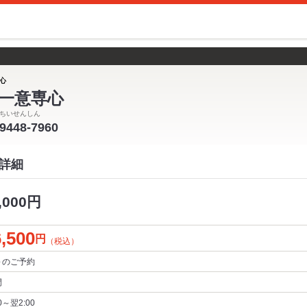
心
一意専心
ちいせんしん
-9448-7960
詳細
000円
,500
円
（税込）
～
のご予約
間
00～翌2:00