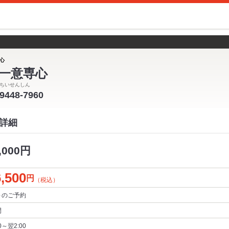
心
一意専心
ちいせんしん
-9448-7960
詳細
000円
,500
円
（税込）
～
のご予約
間
00～翌2:00