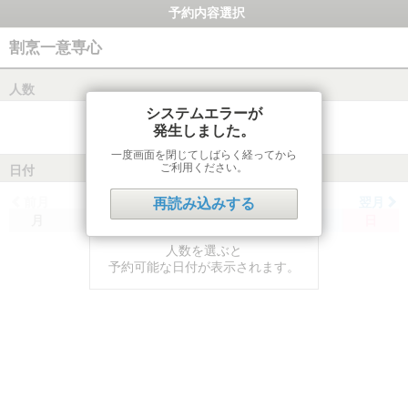
予約内容選択
割烹一意専心
人数
システムエラーが
発生しました。
一度画面を閉じてしばらく経ってから
ご利用ください。
日付
前月
翌月
再読み込みする
月
火
水
木
金
土
日
人数を選ぶと
予約可能な日付が表示されます。