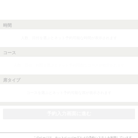
時間
人数、日付を選ぶとネット予約可能な時間が表示されます
コース
人数、日付、時間を選ぶとネット予約可能なコースが表示されます
席タイプ
コースを選ぶとネット予約可能な席が表示されます
予約入力画面に進む
このページは、ホットペッパーグルメの予約システムを利用しています。