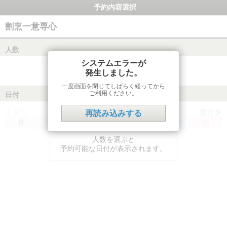
予約内容選択
割烹一意専心
人数
システムエラーが
発生しました。
一度画面を閉じてしばらく経ってから
ご利用ください。
日付
前月
翌月
再読み込みする
月
火
水
木
金
土
日
人数を選ぶと
予約可能な日付が表示されます。