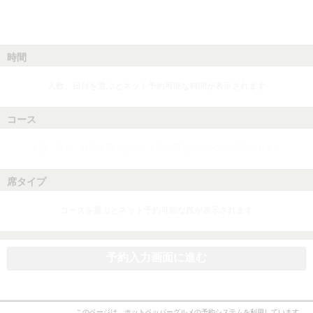
時間
人数、日付を選ぶとネット予約可能な時間が表示されます
コース
人数、日付、時間を選ぶとネット予約可能なコースが表示されます
席タイプ
コースを選ぶとネット予約可能な席が表示されます
予約入力画面に進む
このページは、ホットペッパーグルメの予約システムを利用しています。