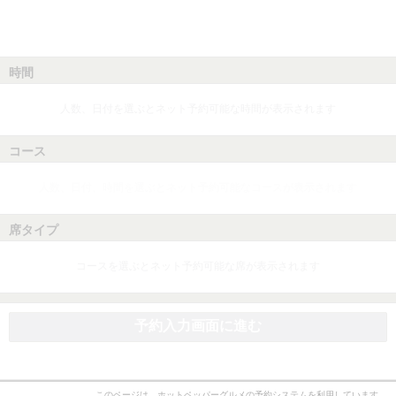
時間
人数、日付を選ぶとネット予約可能な時間が表示されます
コース
人数、日付、時間を選ぶとネット予約可能なコースが表示されます
席タイプ
コースを選ぶとネット予約可能な席が表示されます
予約入力画面に進む
このページは、ホットペッパーグルメの予約システムを利用しています。