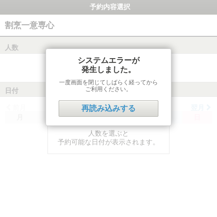
予約内容選択
割烹一意専心
人数
システムエラーが
発生しました。
一度画面を閉じてしばらく経ってから
ご利用ください。
日付
前月
翌月
再読み込みする
月
火
水
木
金
土
日
人数を選ぶと
予約可能な日付が表示されます。