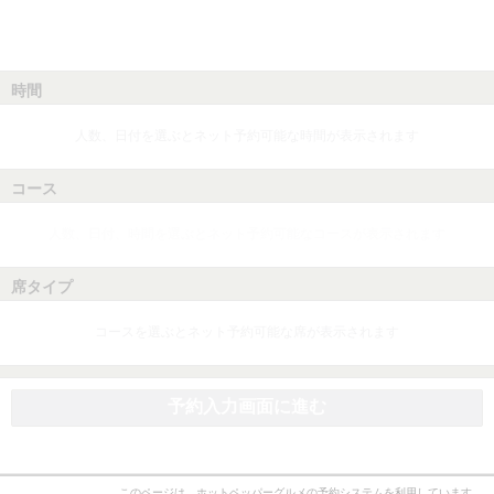
時間
人数、日付を選ぶとネット予約可能な時間が表示されます
コース
人数、日付、時間を選ぶとネット予約可能なコースが表示されます
席タイプ
コースを選ぶとネット予約可能な席が表示されます
予約入力画面に進む
このページは、ホットペッパーグルメの予約システムを利用しています。