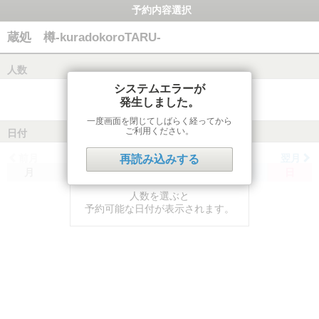
予約内容選択
蔵処 樽-kuradokoroTARU-
人数
システムエラーが
発生しました。
一度画面を閉じてしばらく経ってから
ご利用ください。
日付
前月
翌月
再読み込みする
月
火
水
木
金
土
日
人数を選ぶと
予約可能な日付が表示されます。