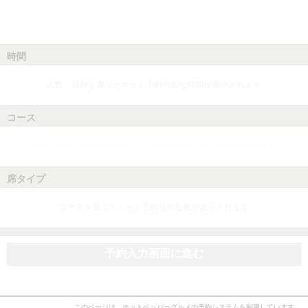
時間
人数、日付を選ぶとネット予約可能な時間が表示されます
コース
人数、日付、時間を選ぶとネット予約可能なコースが表示されます
席タイプ
コースを選ぶとネット予約可能な席が表示されます
予約入力画面に進む
このページは、ホットペッパーグルメの予約システムを利用しています。