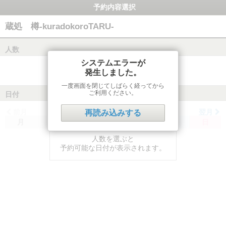
予約内容選択
蔵処 樽-kuradokoroTARU-
人数
システムエラーが
発生しました。
一度画面を閉じてしばらく経ってから
ご利用ください。
日付
前月
翌月
再読み込みする
月
火
水
木
金
土
日
人数を選ぶと
予約可能な日付が表示されます。