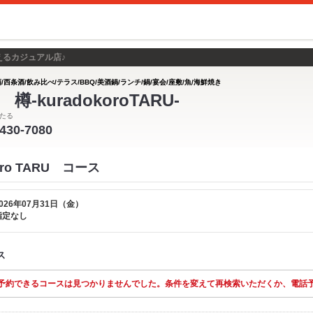
えるカジュアル店♪
/西条酒/飲み比べ/テラス/BBQ/美酒鍋/ランチ/鍋/宴会/座敷/魚/海鮮焼き
樽-kuradokoroTARU-
たる
-430-7080
oro TARU コース
026年07月31日（金）
指定なし
ス
予約できるコースは見つかりませんでした。条件を変えて再検索いただくか、電話