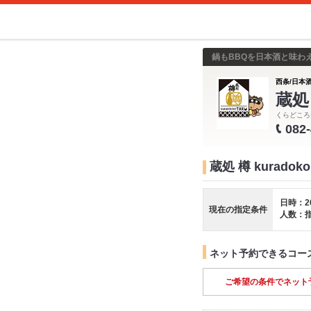
鍋もBBQを日本酒と味わ
西条/日本酒
蔵処 
くらどころ
082
蔵処 樽 kuradok
日時：2
現在の指定条件
人数：
ネット予約できるコー
ご希望の条件でネット