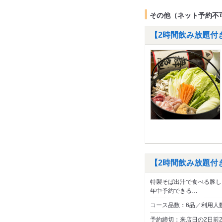
その他（ネット予約不
【2時間飲み放題付き
【2時間飲み放題付
特製そば出汁で食べる豚し
年中予約できる…
コース品数：6品／利用人数
予約締切：来店日の2日前2