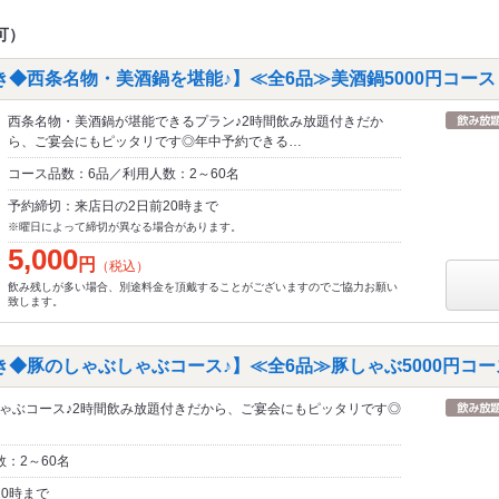
可）
◆西条名物・美酒鍋を堪能♪】≪全6品≫美酒鍋5000円コース 
西条名物・美酒鍋が堪能できるプラン♪2時間飲み放題付きだか
ら、ご宴会にもピッタリです◎年中予約できる…
コース品数：6品／利用人数：2～60名
予約締切：来店日の2日前20時まで
※曜日によって締切が異なる場合があります。
5,000
円
（税込）
飲み残しが多い場合、別途料金を頂戴することがございますのでご協力お願い
致します。
き◆豚のしゃぶしゃぶコース♪】≪全6品≫豚しゃぶ5000円コー
ゃぶコース♪2時間飲み放題付きだから、ご宴会にもピッタリです◎
：2～60名
0時まで