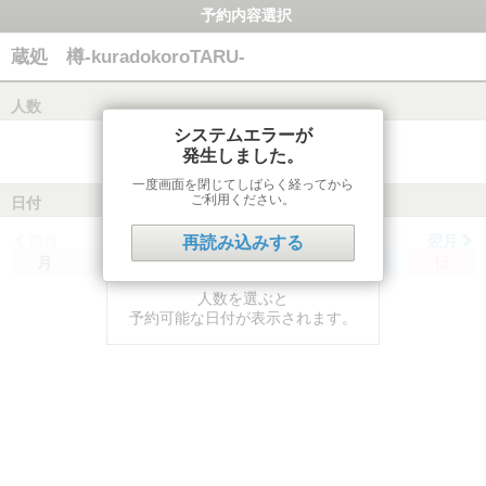
予約内容選択
蔵処 樽-kuradokoroTARU-
人数
システムエラーが
発生しました。
一度画面を閉じてしばらく経ってから
ご利用ください。
日付
前月
翌月
再読み込みする
月
火
水
木
金
土
日
人数を選ぶと
予約可能な日付が表示されます。