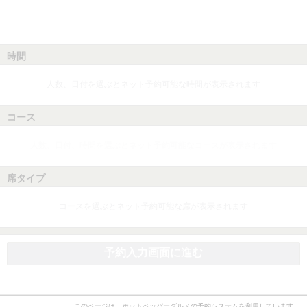
時間
人数、日付を選ぶとネット予約可能な時間が表示されます
コース
人数、日付、時間を選ぶとネット予約可能なコースが表示されます
席タイプ
コースを選ぶとネット予約可能な席が表示されます
予約入力画面に進む
このページは、ホットペッパーグルメの予約システムを利用しています。