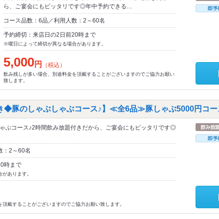
ら、ご宴会にもピッタリです◎年中予約できる…
コース品数：6品／利用人数：2～60名
予約締切：来店日の2日前20時まで
※曜日によって締切が異なる場合があります。
5,000
円
（税込）
飲み残しが多い場合、別途料金を頂戴することがございますのでご協力お願い
致します。
き◆豚のしゃぶしゃぶコース♪】≪全6品≫豚しゃぶ5000円コー
ゃぶコース♪2時間飲み放題付きだから、ご宴会にもピッタリです◎
：2～60名
0時まで
合があります。
を頂戴することがございますのでご協力お願い致します。