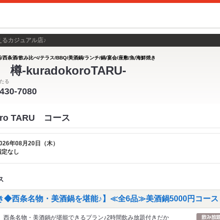
えるカジュアル店♪
/西条酒/飲み比べ/テラス/BBQ/美酒鍋/ランチ/鍋/宴会/座敷/魚/海鮮焼き
樽-kuradokoroTARU-
たる
-430-7080
oro TARU コース
026年08月20日（木）
指定なし
ス
◆西条名物・美酒鍋を堪能♪】≪全6品≫美酒鍋5000円コース 
西条名物・美酒鍋が堪能できるプラン♪2時間飲み放題付きだか