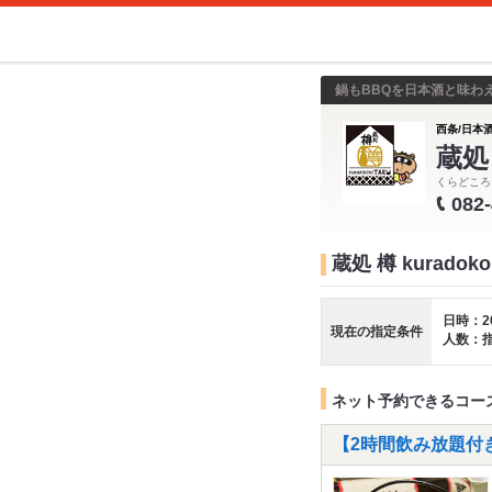
鍋もBBQを日本酒と味わ
西条/日本酒
蔵処 
くらどころ
082
蔵処 樽 kuradok
日時：2
現在の指定条件
人数：
ネット予約できるコー
【2時間飲み放題付き