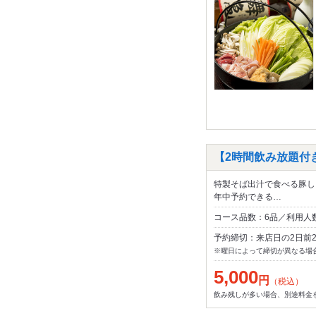
【2時間飲み放題付
特製そば出汁で食べる豚し
年中予約できる…
コース品数：6品／利用人数
予約締切：来店日の2日前2
※曜日によって締切が異なる場
5,000
円
（税込）
飲み残しが多い場合、別途料金