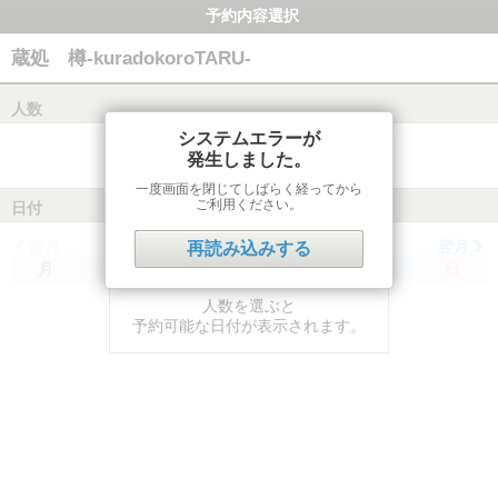
予約内容選択
蔵処 樽-kuradokoroTARU-
人数
システムエラーが
発生しました。
一度画面を閉じてしばらく経ってから
ご利用ください。
日付
前月
翌月
再読み込みする
月
火
水
木
金
土
日
人数を選ぶと
予約可能な日付が表示されます。