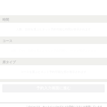
時間
人数、日付を選ぶとネット予約可能な時間が表示されます
コース
人数、日付、時間を選ぶとネット予約可能なコースが表示されます
席タイプ
コースを選ぶとネット予約可能な席が表示されます
予約入力画面に進む
このページは、ホットペッパーグルメの予約システムを利用しています。