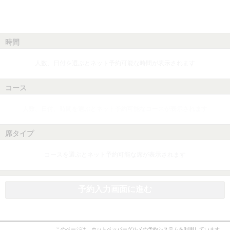
時間
人数、日付を選ぶとネット予約可能な時間が表示されます
コース
人数、日付、時間を選ぶとネット予約可能なコースが表示されます
席タイプ
コースを選ぶとネット予約可能な席が表示されます
予約入力画面に進む
このページは、ホットペッパーグルメの予約システムを利用しています。