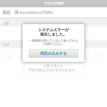
予約内容選択
蔵処 樽-kuradokoroTARU-
人数
システムエラーが
発生しました。
一度画面を閉じてしばらく経ってから
ご利用ください。
日付
前月
翌月
再読み込みする
月
火
水
木
金
土
日
人数を選ぶと
予約可能な日付が表示されます。