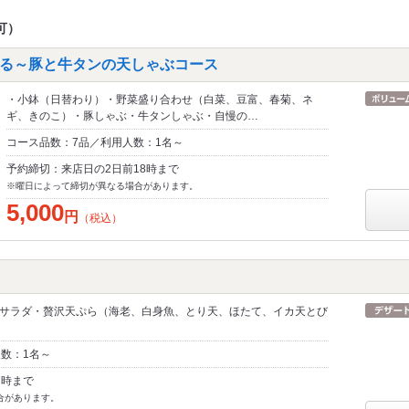
可）
る～豚と牛タンの天しゃぶコース
・小鉢（日替わり）・野菜盛り合わせ（白菜、豆富、春菊、ネ
ギ、きのこ）・豚しゃぶ・牛タンしゃぶ・自慢の…
コース品数：7品／利用人数：1名～
予約締切：来店日の2日前18時まで
※曜日によって締切が異なる場合があります。
5,000
円
（税込）
サラダ・贅沢天ぷら（海老、白身魚、とり天、ほたて、イカ天とび
人数：1名～
7時まで
合があります。