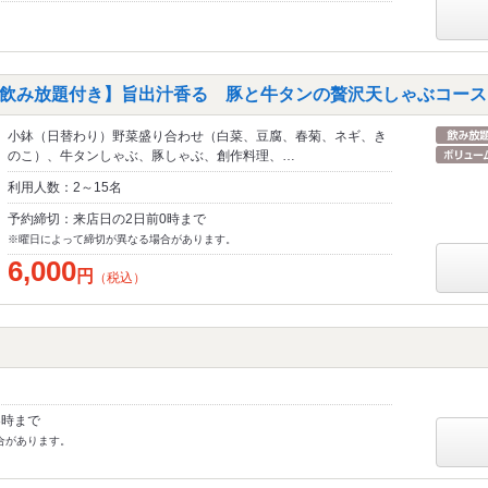
飲み放題付き】旨出汁香る 豚と牛タンの贅沢天しゃぶコース
小鉢（日替わり）野菜盛り合わせ（白菜、豆腐、春菊、ネギ、き
のこ）、牛タンしゃぶ、豚しゃぶ、創作料理、…
利用人数：2～15名
予約締切：来店日の2日前0時まで
※曜日によって締切が異なる場合があります。
6,000
円
（税込）
8時まで
合があります。