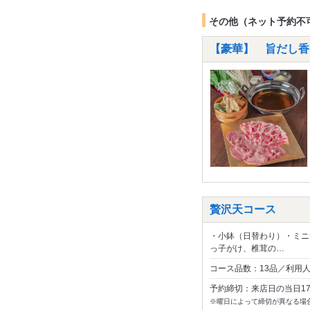
その他（ネット予約不
【豪華】 旨だし香
贅沢天コース
・小鉢（日替わり）・ミニ
っ子がけ、椎茸の…
コース品数：13品／利用
予約締切：来店日の当日1
※曜日によって締切が異なる場