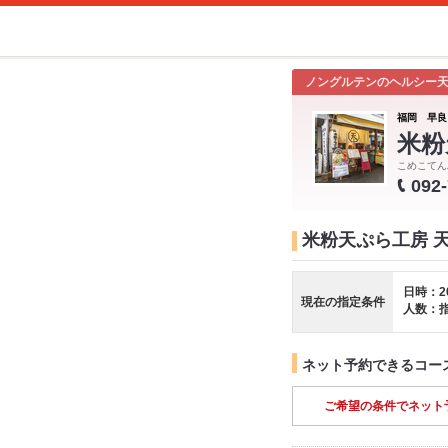
ノングルテンのヘルシー
福岡 早良
米粉
こめこてん
092
米粉天ぷら工房 
日時：2
現在の指定条件
人数：
ネット予約できるコー
ご希望の条件でネット