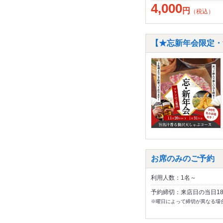
4,000
円
（税込）
【★忘新年会限定・
お席のみのご予約
利用人数：1名～
予約締切：来店日の当日1
※曜日によって締切が異なる場