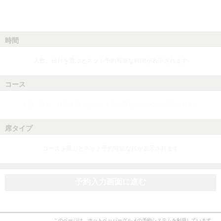
時間
人数、日付を選ぶとネット予約可能な時間が表示されます
コース
人数、日付、時間を選ぶとネット予約可能なコースが表示されます
席タイプ
コースを選ぶとネット予約可能な席が表示されます
予約入力画面に進む
このページは、ホットペッパーグルメの予約システムを利用しています。