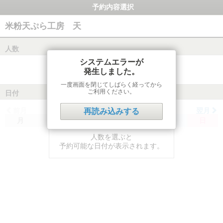
予約内容選択
米粉天ぷら工房 天
人数
システムエラーが
発生しました。
一度画面を閉じてしばらく経ってから
ご利用ください。
日付
前月
翌月
再読み込みする
月
火
水
木
金
土
日
人数を選ぶと
予約可能な日付が表示されます。