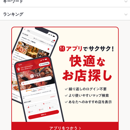
西村屋 白鷺館
神戸 × 居酒屋
三宮 × 居酒屋
三ノ宮駅
キーワード
神戸 × 和風
三宮 × 和風
三宮・花時計前駅
ランキング
カニ料理
ふぐ・てっちり
おでん
神戸三宮駅 × 居酒屋
兵庫
神戸三宮駅
兵庫のグルメランキング
神戸三宮駅 × 和風
兵庫 × 居酒屋
兵庫の居酒屋ランキング
兵庫 × 和風
神戸のグルメランキング
神戸の居酒屋ランキング
三宮のグルメランキング
三宮の居酒屋ランキング