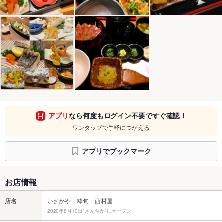
アプリ
なら何度もログイン不要ですぐ確認！
ワンタップで手軽につかえる
アプリでブックマーク
お店情報
店名
いざかや 粋旬 西村屋
2020年8月10日"さんちか"にオープン