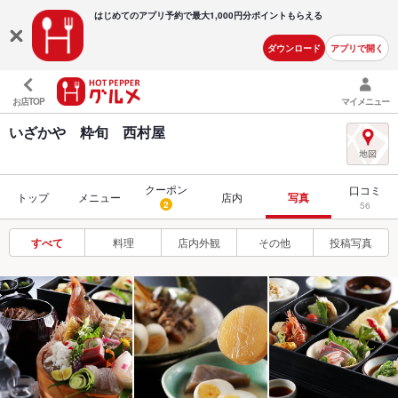
はじめてのアプリ予約で最大
1,000円分ポイントもらえる
ダウンロード
アプリで開く
お店TOP
マイメニュー
いざかや 粋旬 西村屋
クーポン
口コミ
トップ
メニュー
店内
写真
2
56
すべて
料理
店内外観
その他
投稿写真