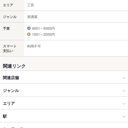
エリア
三宮
ジャンル
居酒屋
予算
4001～5000円
1501～2000円
スマート
利用不可
支払い
関連リンク
関連店舗
西村屋
ジャンル
西村屋 和味旬彩
居酒屋
エリア
西村屋 和楽
和風
三宮
駅