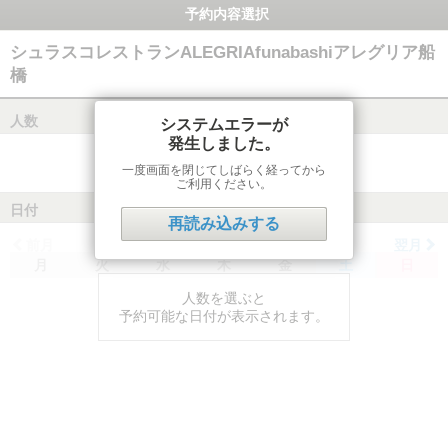
予約内容選択
シュラスコレストランALEGRIAfunabashiアレグリア船
橋
人数
システムエラーが
発生しました。
一度画面を閉じてしばらく経ってから
ご利用ください。
日付
再読み込みする
前月
翌月
月
火
水
木
金
土
日
人数を選ぶと
予約可能な日付が表示されます。