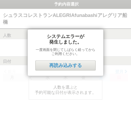
予約内容選択
シュラスコレストランALEGRIAfunabashiアレグリア船
橋
人数
システムエラーが
発生しました。
一度画面を閉じてしばらく経ってから
ご利用ください。
日付
再読み込みする
前月
翌月
月
火
水
木
金
土
日
人数を選ぶと
予約可能な日付が表示されます。